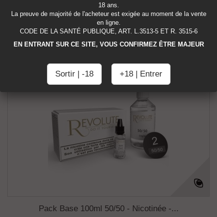
18 ans.
La preuve de majorité de l'acheteur est exigée au moment de la vente
Disponible
en ligne.
CODE DE LA SANTÉ PUBLIQUE, ART. L.3513-5 ET R. 3515-6
EN ENTRANT SUR CE SITE, VOUS CONFIRMEZ ÊTRE MAJEUR
Ajouter au comparateur
Sortir | -18
+18 | Entrer
Pack Base 100ml 50/50 - Nicotinée -...