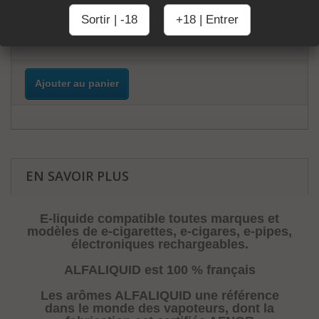
10ml
Sortir | -18
+18 | Entrer
Nicotine
00mg
03mg
06mg
12mg
16mg
Ajouter au panier
EN SAVOIR PLUS
E-liquide compatible toutes marques et
modèles de e-cigarettes, e-cigares, e-pipes,
électroniques rechargeables.
ALFALIQUID est 100 % français
Les arômes ALFALIQUID une référence
dans le monde des vapoteurs, dont la