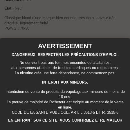
État :
Neuf
Classique blond d’une marque bien connue, très doux, saveur très
discrète, légèrement fruité.
PG/VG : 70/30
Disponible
AVERTISSEMENT
Tweet
Partager
Google+
Pinterest
DANGEREUX, RESPECTER LES PRÉCAUTIONS D'EMPLOI.
Ne convient pas aux femmes enceintes ou allaitantes,
Imprimer
aux personnes atteintes de troubles cardiaques ou respiratoires.
La nicotine crée une forte dépendance, ne commencez pas.
INTERDIT AUX MINEURS.
2,95 €
TTC
Interdiction de vente de produits du vapotage aux mineurs de moins de
18 ans.
La preuve de majorité de l'acheteur est exigée au moment de la vente
Quantité
en ligne.
CODE DE LA SANTÉ PUBLIQUE, ART. L.3513-5 ET R. 3515-6
EN ENTRANT SUR CE SITE, VOUS CONFIRMEZ ÊTRE MAJEUR
Capacité