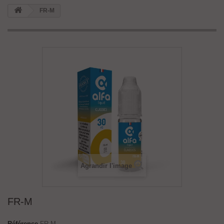
FR-M
Agrandir l'image
FR-M
Référence
FR-M