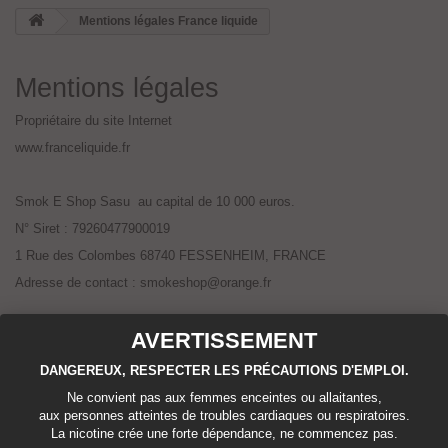
Mentions légales France liquide
Mentions légales
Propriétaire du site Internet
www.
franceliquide.fr
Smok E Shop Sasu au capital de 10 000 euros.
N° Siret : 79260477900019
1 Rue des Colombes 68740 FESSENHEIM, FRANCE
Adresse de contact : smokeshop@orange.fr
AVERTISSEMENT
Hébergement du site Internet
www.
franceliquide.fr
DANGEREUX, RESPECTER LES PRÉCAUTIONS D'EMPLOI.
L'hébergement est effectué sur un serveur dédié chez OVH - 2 rue
Ne convient pas aux femmes enceintes ou allaitantes,
Kellermann 59100 ROUBAIX.
aux personnes atteintes de troubles cardiaques ou respiratoires.
La nicotine crée une forte dépendance, ne commencez pas.