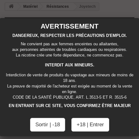
Matériel
Résistances
Joyetech
AVERTISSEMENT
INFORMATIONS
DANGEREUX, RESPECTER LES PRÉCAUTIONS D'EMPLOI.
Ne convient pas aux femmes enceintes ou allaitantes,
NOUVEAUX PRODUITS
aux personnes atteintes de troubles cardiaques ou respiratoires.
La nicotine crée une forte dépendance, ne commencez pas.
INTERDIT AUX MINEURS.
Interdiction de vente de produits du vapotage aux mineurs de moins de
18 ans.
La preuve de majorité de l'acheteur est exigée au moment de la vente
en ligne.
CODE DE LA SANTÉ PUBLIQUE, ART. L.3513-5 ET R. 3515-6
EN ENTRANT SUR CE SITE, VOUS CONFIRMEZ ÊTRE MAJEUR
JOYETECH
Il n'y a aucun produit dans cette catégorie.
Sortir | -18
+18 | Entrer