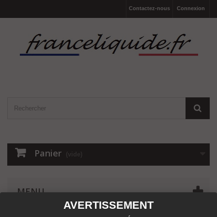
Contactez-nous
Connexion
Panier
(vide)
MENU
AVERTISSEMENT