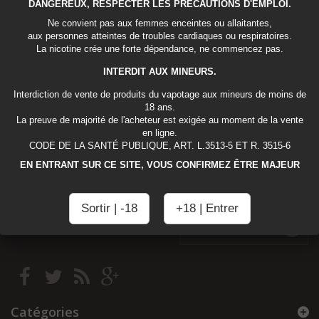
DANGEREUX, RESPECTER LES PRÉCAUTIONS D'EMPLOI.
Paiement sécurisé
Ne convient pas aux femmes enceintes ou allaitantes,
aux personnes atteintes de troubles cardiaques ou respiratoires.
La nicotine crée une forte dépendance, ne commencez pas.
Paiement sécurisé
INTERDIT AUX MINEURS.
Notre paiement sécurisé
Interdiction de vente de produits du vapotage aux mineurs de moins de
18 ans.
Les paiements sont sécurisés par notre partenaire paypal .
La preuve de majorité de l'acheteur est exigée au moment de la vente
Vous pouvez règler votre commande avec votre compte paypal ou par
en ligne.
Visa/Mastercard à travers paypal ( sans inscription obligatoire) .
CODE DE LA SANTÉ PUBLIQUE, ART. L.3513-5 ET R. 3515-6
EN ENTRANT SUR CE SITE, VOUS CONFIRMEZ ÊTRE MAJEUR
Sortir | -18
+18 | Entrer
Lettre d'informations
Catégories