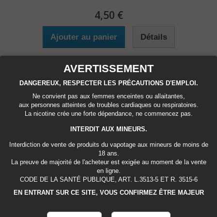
4,50 €
Ajouter au panier
Détails
Disponible
AVERTISSEMENT
DANGEREUX, RESPECTER LES PRÉCAUTIONS D'EMPLOI.
Ajouter au comparateur
Ne convient pas aux femmes enceintes ou allaitantes,
aux personnes atteintes de troubles cardiaques ou respiratoires.
La nicotine crée une forte dépendance, ne commencez pas.
INTERDIT AUX MINEURS.
Interdiction de vente de produits du vapotage aux mineurs de moins de
18 ans.
La preuve de majorité de l'acheteur est exigée au moment de la vente
en ligne.
CODE DE LA SANTÉ PUBLIQUE, ART. L.3513-5 ET R. 3515-6
EN ENTRANT SUR CE SITE, VOUS CONFIRMEZ ÊTRE MAJEUR