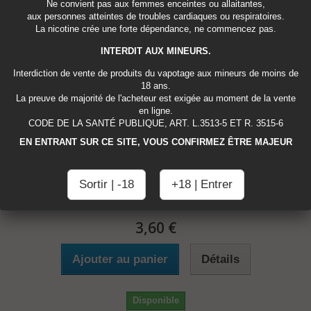
Ne convient pas aux femmes enceintes ou allaitantes,
aux personnes atteintes de troubles cardiaques ou respiratoires.
La nicotine crée une forte dépendance, ne commencez pas.
INTERDIT AUX MINEURS.
Interdiction de vente de produits du vapotage aux mineurs de moins de
18 ans.
La preuve de majorité de l'acheteur est exigée au moment de la vente
en ligne.
CODE DE LA SANTÉ PUBLIQUE, ART. L.3513-5 ET R. 3515-6
EN ENTRANT SUR CE SITE, VOUS CONFIRMEZ ÊTRE MAJEUR
Arôme Abricot - Talk Less -
Sortir | -18
+18 | Entrer
3,60 €
Ajouter au panier
Détails
Disponible