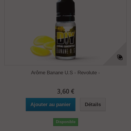
Arôme Banane U.S - Revolute -
3,60 €
Ajouter au panier
Détails
Disponible