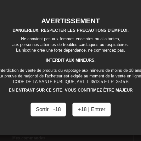
AVERTISSEMENT
DANGEREUX, RESPECTER LES PRÉCAUTIONS D'EMPLOI.
Ne convient pas aux femmes enceintes ou allaitantes,
aux personnes atteintes de troubles cardiaques ou respiratoires.
La nicotine crée une forte dépendance, ne commencez pas.
INTERDIT AUX MINEURS.
Interdiction de vente de produits du vapotage aux mineurs de moins de 18 ans
La preuve de majorité de l'acheteur est exigée au moment de la vente en ligne
CODE DE LA SANTÉ PUBLIQUE, ART. L.3513-5 ET R. 3515-6
EN ENTRANT SUR CE SITE, VOUS CONFIRMEZ ÊTRE MAJEUR
Sortir | -18
+18 | Entrer
Mon compte
Mes commandes