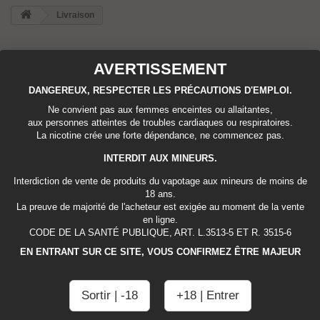
Livraison
Expéditions et retours
AVERTISSEMENT
Expédition de votre colis
DANGEREUX, RESPECTER LES PRÉCAUTIONS D'EMPLOI.
Ne convient pas aux femmes enceintes ou allaitantes,
Pour toutes commandes passées avant 11 heures, expédition le jour
aux personnes atteintes de troubles cardiaques ou respiratoires.
même. Délai de livraison 2/3 Jours ouvrés.
La nicotine crée une forte dépendance, ne commencez pas.
Les colis sont expédiés via la poste avec un numéro de suivi et remis
sans signature, nous vous envoyons un lien pour suivre votre colis en
INTERDIT AUX MINEURS.
ligne.
Interdiction de vente de produits du vapotage aux mineurs de moins de
Les frais d'expédition incluent les frais de préparation et d'emballage
18 ans.
ainsi que les frais de port. Les frais de préparation sont fixes, tandis
La preuve de majorité de l'acheteur est exigée au moment de la vente
que les frais de transport varient selon le poids total du colis. Nous
en ligne.
vous recommandons de regrouper tous vos articles dans une seule
CODE DE LA SANTÉ PUBLIQUE, ART. L.3513-5 ET R. 3515-6
commande. Nous ne pouvons regrouper deux commandes placées
séparément et des frais d'expédition s'appliquent à chacune d'entre
EN ENTRANT SUR CE SITE, VOUS CONFIRMEZ ÊTRE MAJEUR
elles. Votre colis est expédié à vos propres risques, mais une attention
particulière est portée aux objets fragiles.
Sortir | -18
+18 | Entrer
Les dimensions des boîtes sont appropriées et vos articles sont
correctement protégés.