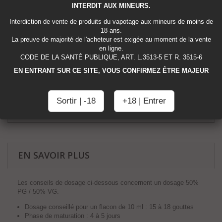
INTERDIT AUX MINEURS.
Quantité
Interdiction de vente de produits du vapotage aux mineurs de moins de
18 ans.
La preuve de majorité de l'acheteur est exigée au moment de la vente
Capacité
en ligne.
CODE DE LA SANTÉ PUBLIQUE, ART. L.3513-5 ET R. 3515-6
10ml
EN ENTRANT SUR CE SITE, VOUS CONFIRMEZ ÊTRE MAJEUR
Ajouter au panier
Sortir | -18
+18 | Entrer
EN SAVOIR PLUS
Les conseils de dosage ci-dessous concernent un dosage 50%
PG / 50% VG.
Dosage conseillé pour un flacon de 10 ml : 15 à 18 gouttes
Phase de maturation : 4 à 5 jours