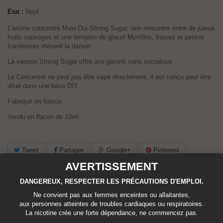
État :
Neuf
L'arôme concentré Maw Oui Strong Sugar, une rencontre entre de juteux
fruits sauvages et une tempête de glace! Myrtilles, fraises et petites
framboises mènent la danse!
La version Strong Sugar offre une garanti sans sucralose.
Le Concentré ne peut pas être vapé directement, il est conçu pour être
dilué dans une base DIY.
Fabriqué en france.
Vendu en flacon de 10ml.
Tweet
Partager
Google+
Pinterest
AVERTISSEMENT
Imprimer
DANGEREUX, RESPECTER LES PRÉCAUTIONS D'EMPLOI.
Ne convient pas aux femmes enceintes ou allaitantes,
5,20 €
TTC
aux personnes atteintes de troubles cardiaques ou respiratoires.
La nicotine crée une forte dépendance, ne commencez pas.