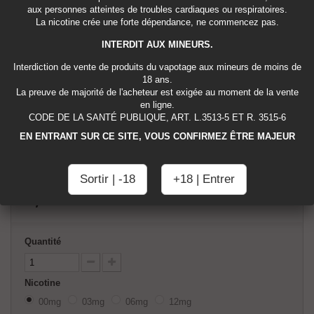
aux personnes atteintes de troubles cardiaques ou respiratoires.
La nicotine crée une forte dépendance, ne commencez pas.
Un arôme très chlorophylle proche des chewing gums bien connus !
Disponible sous 4 concentrations de nicotine : 0 mg / 3mg / 6 mg et 12
INTERDIT AUX MINEURS.
mg.
Interdiction de vente de produits du vapotage aux mineurs de moins de
10 ML. FABRIQUÉS EN FRANCE.
18 ans.
La preuve de majorité de l'acheteur est exigée au moment de la vente
en ligne.
Tweet
Partager
Google+
Pinterest
CODE DE LA SANTÉ PUBLIQUE, ART. L.3513-5 ET R. 3515-6
EN ENTRANT SUR CE SITE, VOUS CONFIRMEZ ÊTRE MAJEUR
Imprimer
Sortir | -18
+18 | Entrer
2,95 €
TTC
Quantité
Nicotine
00mg
03mg
06mg
12mg