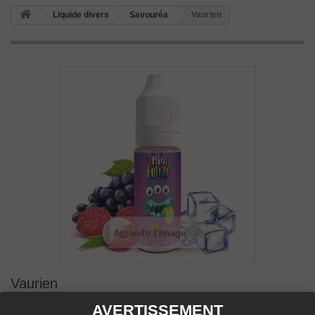
Liquide divers
Savouréa
Vaurien
Agrandir l'image
Vaurien
AVERTISSEMENT
État :
Neuf