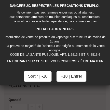
DANGEREUX, RESPECTER LES PRÉCAUTIONS D'EMPLOI.
Déguster une belle grappe de
raisins
accompagnée de litchi et de
glaçons. Cette préparation fruitée fraîche débute avec les goûts
Ne convient pas aux femmes enceintes ou allaitantes,
addictifs de la cerise. Puis, le litchi et la fraîcheur font leur apparition
aux personnes atteintes de troubles cardiaques ou respiratoires.
pour une vape explosive.
La nicotine crée une forte dépendance, ne commencez pas.
INTERDIT AUX MINEURS.
Fabrication Française.
Interdiction de vente de produits du vapotage aux mineurs de moins de
18 ans.
Taux de PG / VG: 50% / 50%
La preuve de majorité de l'acheteur est exigée au moment de la vente
en ligne.
CODE DE LA SANTÉ PUBLIQUE, ART. L.3513-5 ET R. 3515-6
Tweet
Partager
Google+
Pinterest
EN ENTRANT SUR CE SITE, VOUS CONFIRMEZ ÊTRE MAJEUR
Imprimer
Sortir | -18
+18 | Entrer
4,50 €
TTC
Quantité