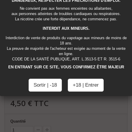
DANGEREUX, RESPECTER LES PRÉCAUTIONS D'EMPLOI.
Ne convient pas aux femmes enceintes ou allaitantes,
Le e-liquide USA Classic (néanmoins 100 % made in France) est un
aux personnes atteintes de troubles cardiaques ou respiratoires.
blond à la saveur peu sucrée. La référence de chez D'LICE, une valeur
La nicotine crée une forte dépendance, ne commencez pas.
sûre !
INTERDIT AUX MINEURS.
Disponible sous 4 concentrations de nicotine : 0 mg / 3mg / 6 mg et 12
mg.
Interdiction de vente de produits du vapotage aux mineurs de moins de
18 ans.
30VG/70PG
La preuve de majorité de l'acheteur est exigée au moment de la vente
10 ML. FABRIQUÉS EN FRANCE.
en ligne.
CODE DE LA SANTÉ PUBLIQUE, ART. L.3513-5 ET R. 3515-6
EN ENTRANT SUR CE SITE, VOUS CONFIRMEZ ÊTRE MAJEUR
Tweet
Partager
Google+
Pinterest
Imprimer
Sortir | -18
+18 | Entrer
4,50 €
TTC
Quantité