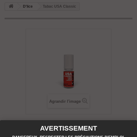
D'lice
Tabac USA Classic
Agrandir l'image
Tabac USA Classic
AVERTISSEMENT
État :
Neuf