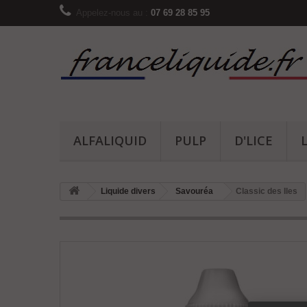
Appelez-nous au :
07 69 28 85 95
ALFALIQUID
PULP
D'LICE
Liquide divers
Savouréa
Classic des Iles