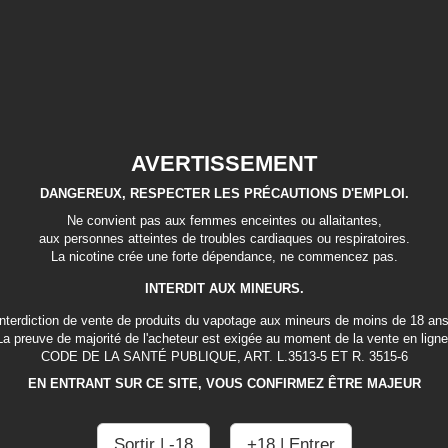
Un tabac légèrement vanillé qui vous fera voyager. U
de vanille, un tabac blond très suave, un liquide appr
tous
Fabrication Française.
Taux VG: 50%
AVERTISSEMENT
Tweet
Partager
Google+
Pin
DANGEREUX, RESPECTER LES PRÉCAUTIONS D'EMPLOI.
Imprimer
Ne convient pas aux femmes enceintes ou allaitantes,
aux personnes atteintes de troubles cardiaques ou respiratoires.
La nicotine crée une forte dépendance, ne commencez pas.
INTERDIT AUX MINEURS.
Interdiction de vente de produits du vapotage aux mineurs de moins de 18 ans
La preuve de majorité de l'acheteur est exigée au moment de la vente en ligne
CODE DE LA SANTÉ PUBLIQUE, ART. L.3513-5 ET R. 3515-6
EN ENTRANT SUR CE SITE, VOUS CONFIRMEZ ÊTRE MAJEUR
Sortir | -18
+18 | Entrer