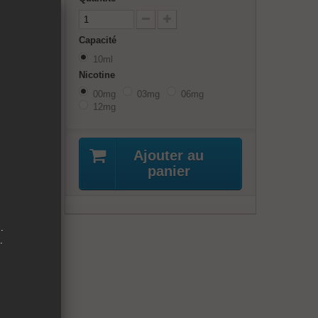
ne pointe
écié de
Capacité
10ml
Nicotine
00mg
03mg
06mg
12mg
terest
Ajouter au
panier
.
.