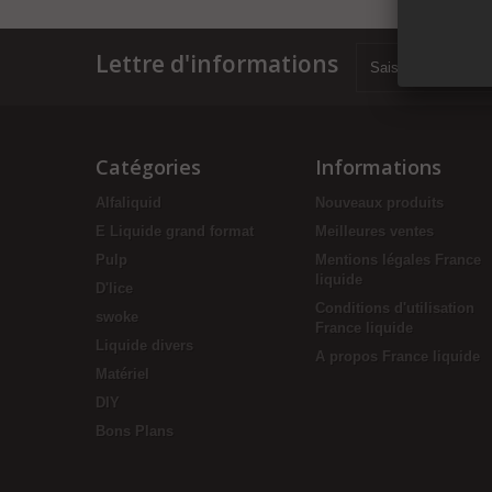
Lettre d'informations
Catégories
Informations
Alfaliquid
Nouveaux produits
E Liquide grand format
Meilleures ventes
Pulp
Mentions légales France
liquide
D'lice
Conditions d'utilisation
swoke
France liquide
Liquide divers
A propos France liquide
Matériel
DIY
Bons Plans